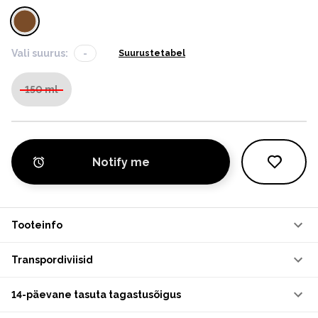
Vali suurus:
-
Suurustetabel
150 ml
Notify me
Tooteinfo
Transpordiviisid
14-päevane tasuta tagastusõigus