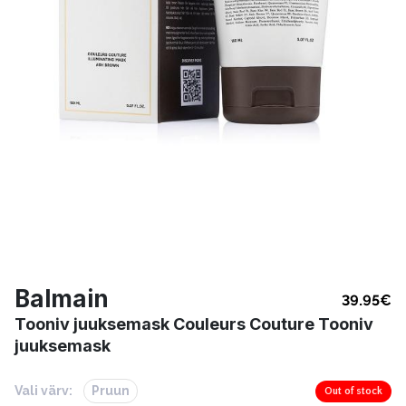
Balmain
39.95
€
Tooniv juuksemask Couleurs Couture Tooniv
juuksemask
Vali värv:
Pruun
Out of stock