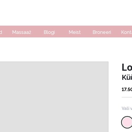
d
Massaaž
Blogi
Meist
Broneeri
Kont
L
Kü
17.5
Vali 