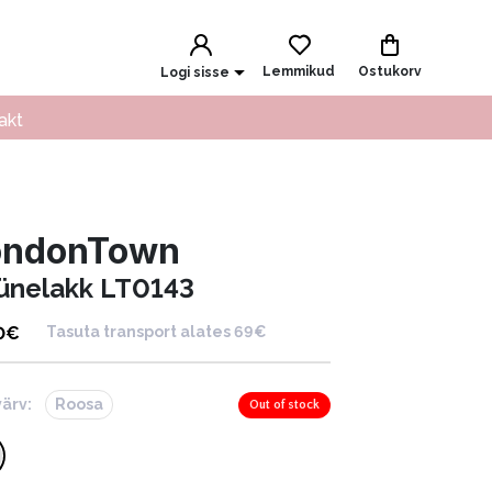
Lemmikud
Ostukorv
Logi sisse
akt
ondonTown
ünelakk LT0143
0
€
Tasuta transport alates 69€
värv:
Roosa
Out of stock