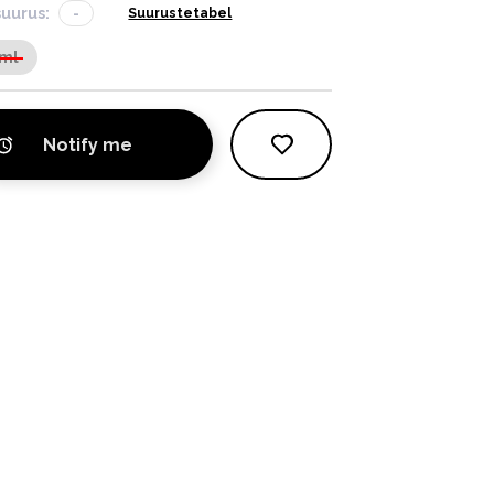
suurus:
-
Suurustetabel
ml
Notify me