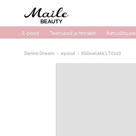
E-pood
Teenused ja hinnakiri
Iluhoolitsuse
Denim Dream
›
epood
›
Küünelakk LT0143