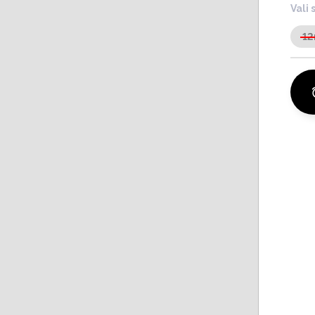
Vali 
12