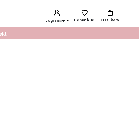
Lemmikud
Ostukorv
Logi sisse
akt