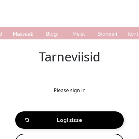
d
Massaaž
Blogi
Meist
Broneeri
Kont
Tarneviisid
Please sign in
Logi sisse