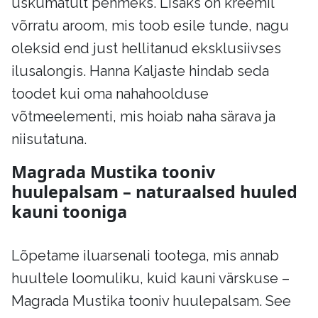
uskumatult pehmeks. Lisaks on kreemil
võrratu aroom, mis toob esile tunde, nagu
oleksid end just hellitanud eksklusiivses
ilusalongis. Hanna Kaljaste hindab seda
toodet kui oma nahahoolduse
võtmeelementi, mis hoiab naha särava ja
niisutatuna.
Magrada Mustika tooniv
huulepalsam – naturaalsed huuled
kauni tooniga
Lõpetame iluarsenali tootega, mis annab
huultele loomuliku, kuid kauni värskuse –
Magrada Mustika tooniv huulepalsam. See