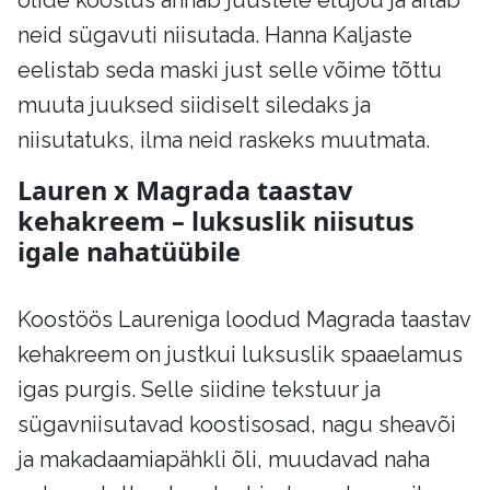
õlide kooslus annab juustele elujõu ja aitab
neid sügavuti niisutada. Hanna Kaljaste
eelistab seda maski just selle võime tõttu
muuta juuksed siidiselt siledaks ja
niisutatuks, ilma neid raskeks muutmata.
Lauren x Magrada taastav
kehakreem – luksuslik niisutus
igale nahatüübile
Koostöös Laureniga loodud Magrada taastav
kehakreem on justkui luksuslik spaaelamus
igas purgis. Selle siidine tekstuur ja
sügavniisutavad koostisosad, nagu sheavõi
ja makadaamiapähkli õli, muudavad naha