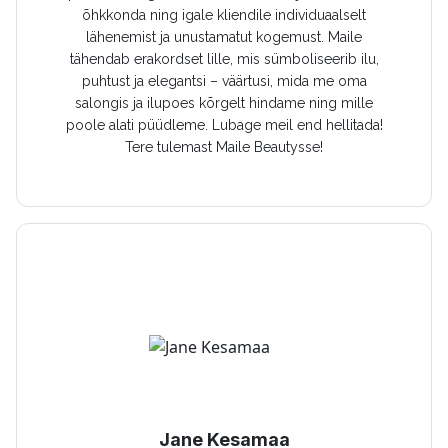
õhkkonda ning igale kliendile individuaalselt
lähenemist ja unustamatut kogemust. Maile
tähendab erakordset lille, mis sümboliseerib ilu,
puhtust ja elegantsi – väärtusi, mida me oma
salongis ja ilupoes kõrgelt hindame ning mille
poole alati püüdleme. Lubage meil end hellitada!
Tere tulemast Maile Beautysse!
Jane Kesamaa