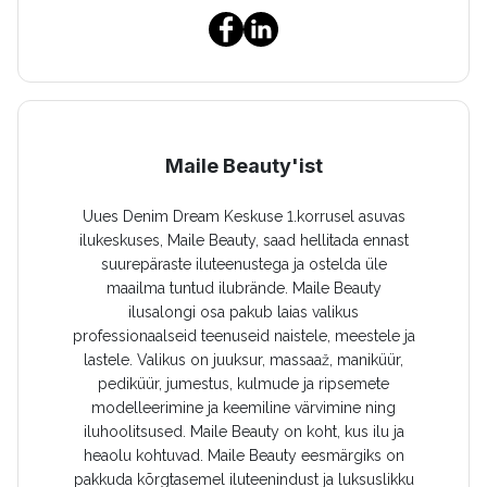
Maile Beauty'ist
Uues Denim Dream Keskuse 1.korrusel asuvas
ilukeskuses, Maile Beauty, saad hellitada ennast
suurepäraste iluteenustega ja ostelda üle
maailma tuntud ilubrände. Maile Beauty
ilusalongi osa pakub laias valikus
professionaalseid teenuseid naistele, meestele ja
lastele. Valikus on juuksur, massaaž, maniküür,
pediküür, jumestus, kulmude ja ripsemete
modelleerimine ja keemiline värvimine ning
iluhoolitsused. Maile Beauty on koht, kus ilu ja
heaolu kohtuvad. Maile Beauty eesmärgiks on
pakkuda kõrgtasemel iluteenindust ja luksuslikku