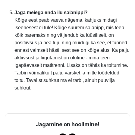
Jaga meiega enda ilu salanippi?
Kõige eest peab vaeva nägema, kahjuks midagi
iseenesest ei tule! Kõige suurem salanipp, mis teeb
kõik paremaks ning väljendub ka füüsiliselt, on
positiivsus ja hea tuju ning muidugi ka see, et tunned
ennast vaimselt hästi, sest see on kõige alus. Ka palju
aktiivsust ja liigutamist on oluline - mina teen
igapäevaselt matitrenni. Lisaks on tähtis ka toitumine.
Tarbin võimalikult palju värsket ja mitte töödeldud
toitu. Tavalist suhkrut ma ei tarbi, ainult puuvilja
suhkrut.
Jagamine on hoolimine!