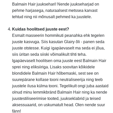
Balmain Hair juuksehari! Nende juukseharjad on
pehme harjasega, naturaalsest metssea karvast
tehtud ning nii mõnusalt pehmed ka juustele.
Kuidas hoolitsed juuste eest?
Esmalt masseerin hommikuti peanahka ehk tegelen
juuste kasvuga. Siis kasutan Glairy õli - panen seda
juuste otstesse. Kuigi igapäevaselt ma seda ei jõua,
siis üritan seda siiski võimalikult tihti teha.
Igapäevaselt hoolitsen oma juuste eest Balmain Hair
sprei ning eliksiiriga. Lisaks soovitan kõikidele
blondidele Balmain Hair hõbemaski, sest see on
suurepärane kollase tooni neutraliseerija ning teeb
juustele ilusa külma tooni. Tegelikult ongi juba aastaid
olnud minu lemmikbränd Balmain Hair ning ka nende
juustestiliseerimise tooted, juukseklabrid ja teised
aksessuaarid, on uskumatult head. Olen nende suur
fänn!