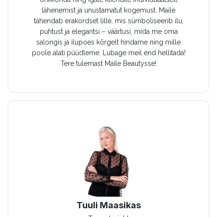
lähenemist ja unustamatut kogemust. Maile
tähendab erakordset lille, mis sümboliseerib ilu,
puhtust ja elegantsi – väärtusi, mida me oma
salongis ja ilupoes kõrgelt hindame ning mille
poole alati püüdleme. Lubage meil end hellitada!
Tere tulemast Maile Beautysse!
Tuuli Maasikas