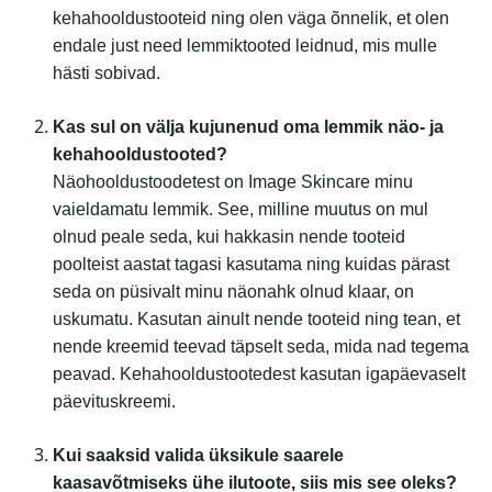
kehahooldustooteid ning olen väga õnnelik, et olen
endale just need lemmiktooted leidnud, mis mulle
hästi sobivad.
Kas sul on välja kujunenud oma lemmik näo- ja
kehahooldustooted?
Näohooldustoodetest on Image Skincare minu
vaieldamatu lemmik. See, milline muutus on mul
olnud peale seda, kui hakkasin nende tooteid
poolteist aastat tagasi kasutama ning kuidas pärast
seda on püsivalt minu näonahk olnud klaar, on
uskumatu. Kasutan ainult nende tooteid ning tean, et
nende kreemid teevad täpselt seda, mida nad tegema
peavad. Kehahooldustootedest kasutan igapäevaselt
päevituskreemi.
Kui saaksid valida üksikule saarele
kaasavõtmiseks ühe ilutoote, siis mis see oleks?