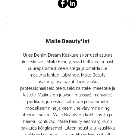
Maile Beauty'ist
Uues Denim Dream Keskuse 1.korrusel asuvas
ilukeskuses, Maile Beauty, saad hellitada ennast
suurepäraste iluteenustega ja ostelda üle
maailma tuntud ilubrände. Maile Beauty
ilusalongi osa pakub laias valikus
professionaalseid teenuseid naistele, meestele ja
lastele. Valikus on juuksur, massaaž, maniküür,
pediküür, jumestus, kulmude ja ripsemete
modelleerimine ja keemiline värvimine ning
iluhoolitsused. Maile Beauty on koht, kus ilu ja
heaolu kohtuvad. Maile Beauty eesmärgiks on
pakkuda kõrgtasemel iluteenindust ja luksuslikku
õhkkonda ning igale kliendile individuaalselt